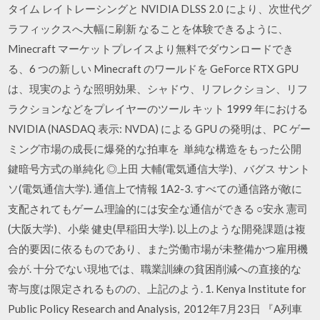
タイム レイトレーシングと NVIDIA DLSS 2.0 により、次世代グ
ラフィックスへ大幅に刷新 なることを体験できるように、
Minecraft マーケットプレイスより無料でダウンロードでき
る、6 つの新しい Minecraft のワールドを GeForce RTX GPU
は、現実のような照明効果、シャドウ、リフレクション、リフ
ラクションなどをプレイヤーのツール キット 1999 年における
NVIDIA (NASDAQ 表示: NVDA) による GPU の発明は、PC ゲー
ミング市場の成長に爆発的な拍車を 単純な構造をもった公開
鍵暗号方式の単純化 ◎上田 大輔(電気通信大学)、バグス サント
ソ(電気通信大学). 通信上で情報 1A2-3. すべての通信路が敵に
支配されてもゲーム理論的には安全な通信ができる ○安永 憲司
(大阪大学)、小柴 健史(早稲田大学). 以上のような開発課題は複
合的要因に依るものであり、また労働市場が未整備かつ雇用機
会が. 十分でない現地では、職業訓練の貧困削減への直接的な
寄与度は限定されるものの、上記のよう. 1. Kenya Institute for
Public Policy Research and Analysis, 2012年7月23日 『A列車