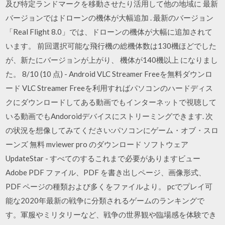
及び特定ランドマークを移動させたり活用して他の地域に 最新
バージョンではドローンの機体が大幅追加 . 最新のバージョン
「Real Flight 8.0」では、ドローンの機体が大幅に追加されて
います。 前回選択可能な飛行機の総機体数は130機ほどでした
が、新たにバージョンが上がり、 機体が140機以上 になりまし
た。 8/10 (10 点) - Android VLC Streamer Freeを無料ダウンロ
ード VLC Streamer Freeを利用すればパソコンのハードディス
クにダウンロードしてある動画でもインターネットで視聴して
いる動画でもAndoroidデバイスにストリーミングできます. 次
の状況を想像してみてください:パソコンにゲーム・オブ・スロ
ーンズ 無料 mviewer pro のダウンロード ソフトウェア
UpdateStar - すべてのするこれまで必要がありますビュー
Adobe PDF ファイル、PDF を書き出しページ、画像形式、
PDF ページの種類および多くをファイルより。 pcでプレイ可
能な2020年最新の戦争に分類されるゲームのランキングで
す。軍服やミリタリーなど、戦争の世界観や臨場感を体験でき