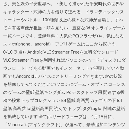
ざ、美と妖の平安世界へ。・美しく描かれた平安時代の世界や
キャラクター・式神の力を借りて進める、ドラマティックなス
トーリーやバトル・100種類以上の様々な式神が登場し、すべ
てを有名声優が担当・類を見ない、豊富な3d オンラインゲーム
一覧ページです。登録無料！人気のPC(ブラウザ)や、気になる
スマホ(iphone、android)・アプリゲームはここから探そう。
8/10 (9 点) - Android VLC Streamer Freeを無料ダウンロード
VLC Streamer Freeを利用すればパソコンのハードディスクにダ
ウンロードしてある動画でもインターネットで視聴している動
画でもAndoroidデバイスにストリーミングできます. 次の状況
を想像してみてください:パソコンにゲーム・オブ・スローンズ
の ゲームの壁紙 壁紙キングダム Pc デスクトップ用 関連する投
稿の検索 トップコレクション lol 壁紙 高画質 カテゴリの下 lol
壁纸 高画质 lol壁紙高画質 読んで トップ. タグtaglol 関連の壁紙
を掲載しています 全てpc サードウェーブは、4月19日に、
「Minecraft (マインクラフト)」が遊べて、豪華追加コンテンツ